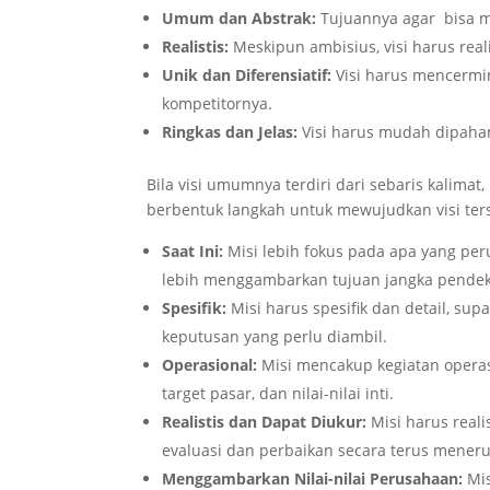
Umum dan Abstrak:
Tujuannya agar bisa
m
Realistis:
Meskipun ambisius, visi harus reali
Unik dan Diferensiatif:
Visi harus mencermi
kompetitornya.
Ringkas dan Jelas:
Visi harus mudah dipaham
Bila visi umumnya terdiri dari sebaris kalimat
berbentuk langkah untuk mewujudkan visi terseb
Saat Ini:
Misi lebih fokus pada apa yang per
lebih menggambarkan tujuan jangka pende
Spesifik:
Misi harus spesifik dan detail, su
keputusan yang perlu diambil.
Operasional:
Misi mencakup kegiatan operas
target pasar, dan nilai-nilai inti.
Realistis dan Dapat Diukur:
Misi harus reali
evaluasi dan perbaikan secara terus meneru
Menggambarkan Nilai-nilai Perusahaan:
Mis