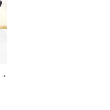
nis,
a