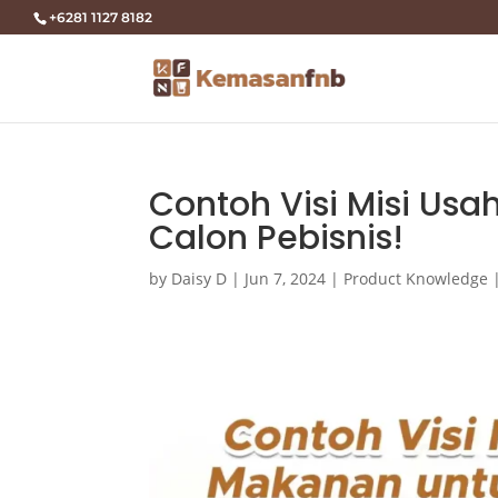
+6281 1127 8182
Contoh Visi Misi Usa
Calon Pebisnis!
by
Daisy D
|
Jun 7, 2024
|
Product Knowledge