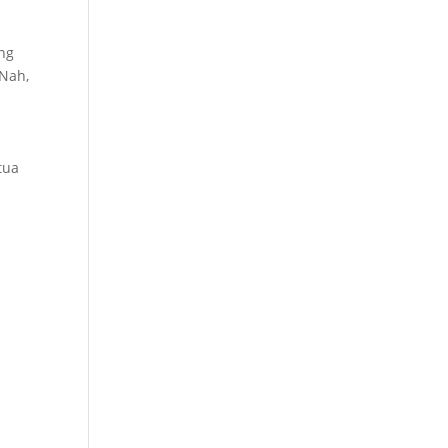
ang
Nah,
tua