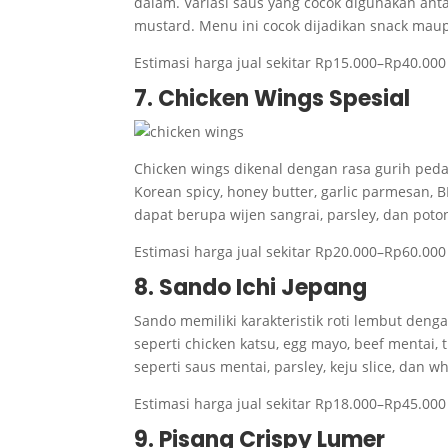
dalam. Variasi saus yang cocok digunakan ant
mustard. Menu ini cocok dijadikan snack maup
Estimasi harga jual sekitar Rp15.000–Rp40.000 
7. Chicken Wings Spesial
Chicken wings dikenal dengan rasa gurih peda
Korean spicy, honey butter, garlic parmesan,
dapat berupa wijen sangrai, parsley, dan poto
Estimasi harga jual sekitar Rp20.000–Rp60.00
8. Sando Ichi Jepang
Sando memiliki karakteristik roti lembut dengan
seperti chicken katsu, egg mayo, beef mentai
seperti saus mentai, parsley, keju slice, da
Estimasi harga jual sekitar Rp18.000–Rp45.000
9. Pisang Crispy Lumer