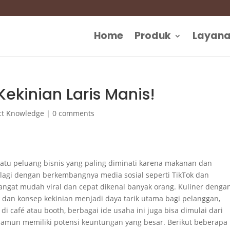
Home
Produk
Layan
Kekinian Laris Manis!
ct Knowledge
|
0 comments
 satu peluang bisnis yang paling diminati karena makanan dan
alagi dengan berkembangnya media sosial seperti TikTok dan
angat mudah viral dan cepat dikenal banyak orang. Kuliner denga
t, dan konsep kekinian menjadi daya tarik utama bagi pelanggan,
i café atau booth, berbagai ide usaha ini juga bisa dimulai dari
namun memiliki potensi keuntungan yang besar. Berikut beberapa 