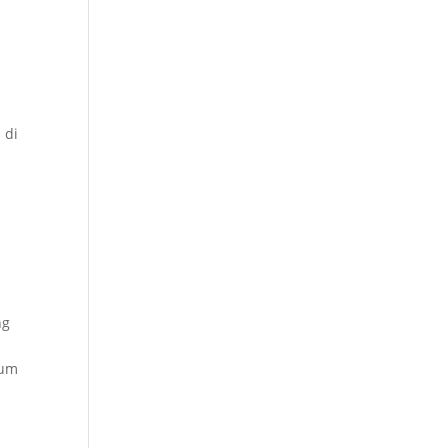
 di
ng
ium