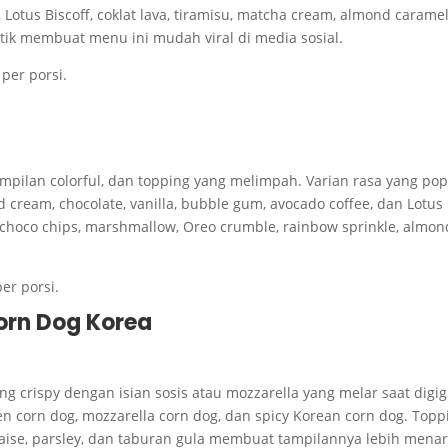
 Lotus Biscoff, coklat lava, tiramisu, matcha cream, almond caramel
tik membuat menu ini mudah viral di media sosial.
per porsi.
tampilan colorful, dan topping yang melimpah. Varian rasa yang pop
nd cream, chocolate, vanilla, bubble gum, avocado coffee, dan Lotus
 choco chips, marshmallow, Oreo crumble, rainbow sprinkle, almon
er porsi.
Corn Dog Korea
ng crispy dengan isian sosis atau mozzarella yang melar saat digigi
en corn dog, mozzarella corn dog, dan spicy Korean corn dog. Topp
ise, parsley, dan taburan gula membuat tampilannya lebih menar