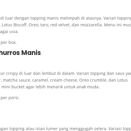
ah di luar dengan topping manis melimpah di atasnya. Varian toppin
a, Lotus Biscoff, Oreo, taro, red velvet, dan mozzarella. Menu ini m
agai usia.
 per box.
Churros Manis
ur crispy di luar dan lembut di dalam. Varian topping dan saus y
r, matcha sauce, caramel, cream cheese, Oreo crumble, dan Lotus
i mini bucket agar lebih menarik untuk anak muda.
per porsi.
ngan topping atau isian lumer yang menggugah selera. Variasi top