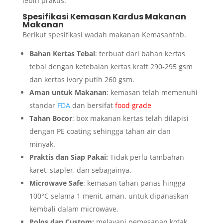
lebih praktis.
Spesifikasi Kemasan Kardus Makanan
Makanan
Berikut spesifikasi wadah makanan Kemasanfnb.
Bahan Kertas Tebal
: terbuat dari
bahan kertas
tebal dengan ketebalan
kertas kraft
290-295 gsm
dan
kertas ivory putih
260 gsm.
Aman untuk Makanan
: kemasan telah memenuhi
standar
FDA
dan bersifat
food grade
Tahan Bocor
: box makanan kertas telah dilapisi
dengan PE coating sehingga tahan air dan
minyak.
Praktis dan Siap Pakai:
Tidak perlu tambahan
karet, stapler, dan sebagainya.
Microwave Safe
: kemasan tahan panas hingga
100°C selama 1 menit, aman. untuk dipanaskan
kembali dalam microwave.
Polos dan Custom:
melayani pemesanan kotak