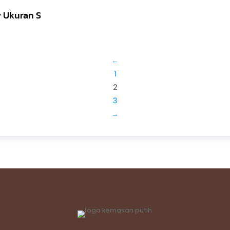
y Ukuran S
←
1
2
3
→