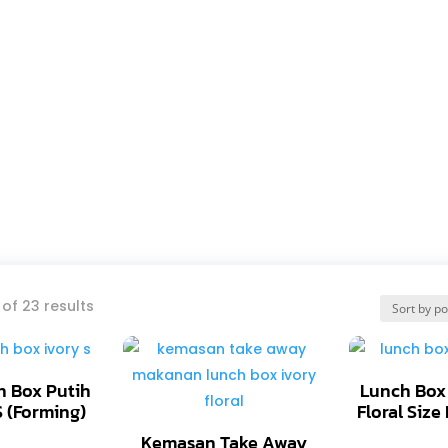
of 23 results
h Box Putih
Lunch Box 
S (Forming)
Floral Size
Kemasan Take Away