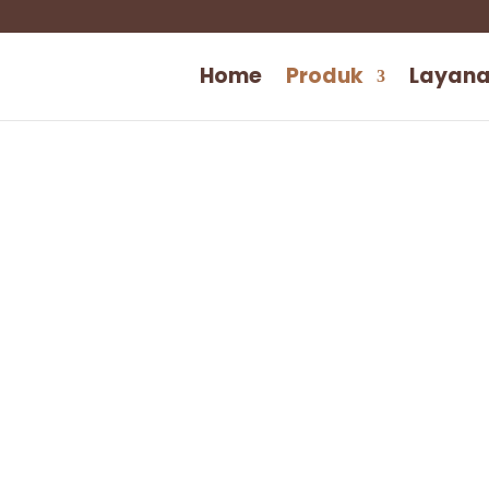
Home
Produk
Layan
an makanan food grade dan paper
nda! Terbuat dari bahan
kertas kraft
,
rbagai tipe dan ukuran.